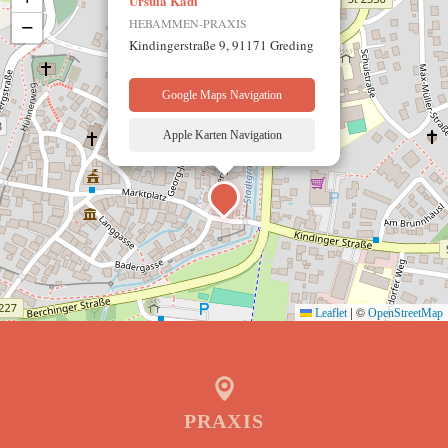
Ursula Kadi
−
HEBAMMEN-PRAXIS
Kindingerstraße 9, 91171 Greding
Google Maps Navigation
Apple Karten Navigation
|
©
Leaflet
OpenStreetMap
PRAXIS