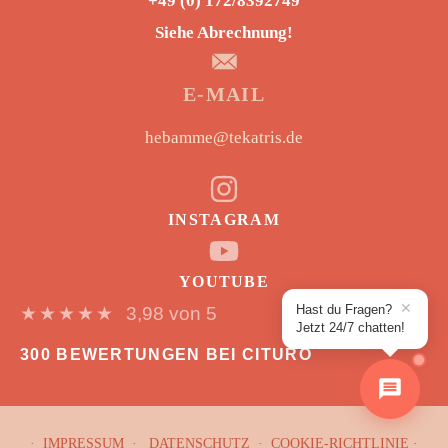
+49 (0) 172/8392749
Siehe Abrechnung!
E-MAIL
hebamme@tekatris.de
INSTAGRAM
YOUTUBE
✕
Hast du Fragen?
★★★★★
3,98
von 5
Jetzt 24/7 chatten!
300
BEWERTUNGEN BEI CITURO
·
IMPRESSUM
·
DATENSCHUTZ
·
COOKIE-RICHTLINIE
·